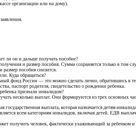
кассе организации или на дому).
заявления.
ет ли он и дальше получать пособие?
получения и размер пособия. Сумма сохраняется только в том сл
и размер пособия снизится.
ли. Куда обращаться?
льный фонд России — это можно сделать лично, обратившись в 
тва, паспорт родителя, свидетельство о рождении ребенка.
 ребенка признали инвалидом?
лучать несколько выплат. Они формируются из трех основных час
я государственная выплата, которая назначается детям-инвалид
яется всем категориям инвалидов, включая детей. ЕДВ выплачива
жет получить человек, фактически ухаживающий за ребенком и н