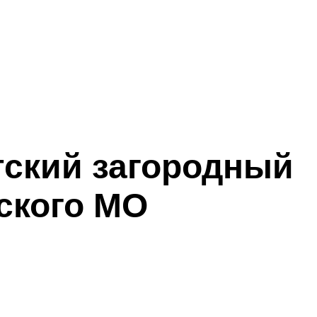
тский загородный
ского МО