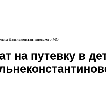
семьям Дальнеконстантиновского МО
ат на путевку в де
льнеконстантинов