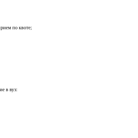
прием по квоте;
е в вуз: