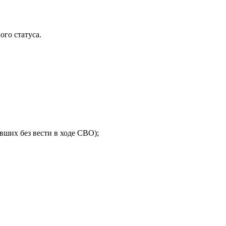
го статуса.
ших без вести в ходе СВО);