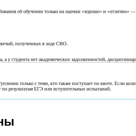
бования об обучении только на оценки «хорошо» и «отлично» — 
увечий, полученных в ходе СВО.
а, а у студента нет академических задолженностей, дисциплинар
плении только с теми, кто также поступает по квоте. Если ко
т по результатам ЕГЭ или вступительных испытаний.
жны