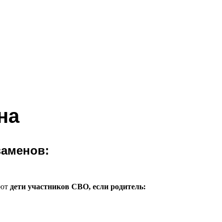
на
заменов:
еют
дети участников СВО, если родитель: