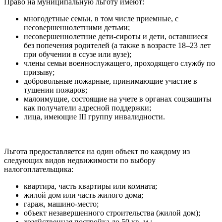
Право на муниципальную льготу имеют:
многодетные семьи, в том числе приемные, с
несовершеннолетними детьми;
несовершеннолетние дети-сироты и дети, оставшиеся
без попечения родителей (а также в возрасте 18–23 лет
при обучении в ссузе или вузе);
члены семьи военнослужащего, проходящего службу по
призыву;
добровольные пожарные, принимающие участие в
тушении пожаров;
малоимущие, состоящие на учете в органах соцзащиты
как получатели адресной поддержки;
лица, имеющие III группу инвалидности.
Льгота предоставляется на один объект по каждому из
следующих видов недвижимости по выбору
налогоплательщика:
квартира, часть квартиры или комната;
жилой дом или часть жилого дома;
гараж, машино-место;
объект незавершенного строительства (жилой дом);
хозяйственная постройка до 50 кв. м.;