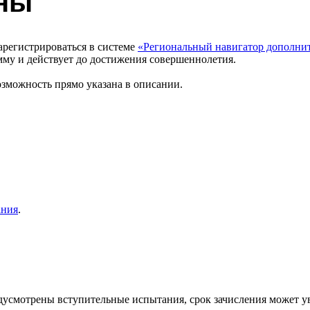
жны
арегистрироваться в системе
«Региональный навигатор дополнит
мму и действует до достижения совершеннолетия.
озможность прямо указана в описании.
ания
.
едусмотрены вступительные испытания, срок зачисления может ув