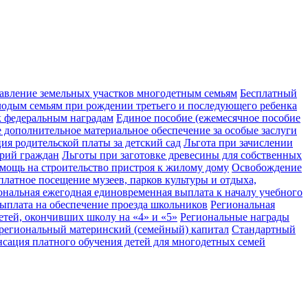
тавление земельных участков многодетным семьям
Бесплатный
одым семьям при рождении третьего и последующего ребенка
 федеральным наградам
Единое пособие (ежемесячное пособие
 дополнительное материальное обеспечение за особые заслуги
ия родительской платы за детский сад
Льгота при зачислении
орий граждан
Льготы при заготовке древесины для собственных
мощь на строительство пристроя к жилому дому
Освобождение
платное посещение музеев, парков культуры и отдыха,
ональная ежегодная единовременная выплата к началу учебного
ыплата на обеспечение проезда школьников
Региональная
етей, окончивших школу на «4» и «5»
Региональные награды
региональный материнский (семейный) капитал
Стандартный
нсация платного обучения детей для многодетных семей