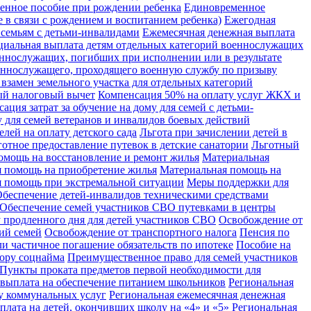
енное пособие при рождении ребенка
Единовременное
 в связи с рождением и воспитанием ребенка)
Ежегодная
 семьям с детьми-инвалидами
Ежемесячная денежная выплата
циальная выплата детям отдельных категорий военнослужащих
ннослужащих, погибших при исполнении или в результате
еннослужащего, проходящего военную службу по призыву
замен земельного участка для отдельных категорий
й налоговый вычет
Компенсация 50% на оплату услуг ЖКХ и
ация затрат за обучение на дому для семей с детьми-
 для семей ветеранов и инвалидов боевых действий
елей на оплату детского сада
Льгота при зачислении детей в
готное предоставление путевок в детские санатории
Льготный
омощь на восстановление и ремонт жилья
Материальная
 помощь на приобретение жилья
Материальная помощь на
 помощь при экстремальной ситуации
Меры поддержки для
беспечение детей-инвалидов техническими средствами
Обеспечение семей участников СВО путевками в центры
 продленного дня для детей участников СВО
Освобождение от
рий семей
Освобождение от транспортного налога
Пенсия по
и частичное погашение обязательств по ипотеке
Пособие на
вору соцнайма
Преимущественное право для семей участников
Пункты проката предметов первой необходимости для
 выплата на обеспечение питанием школьников
Региональная
ту коммунальных услуг
Региональная ежемесячная денежная
лата на детей, окончивших школу на «4» и «5»
Региональная