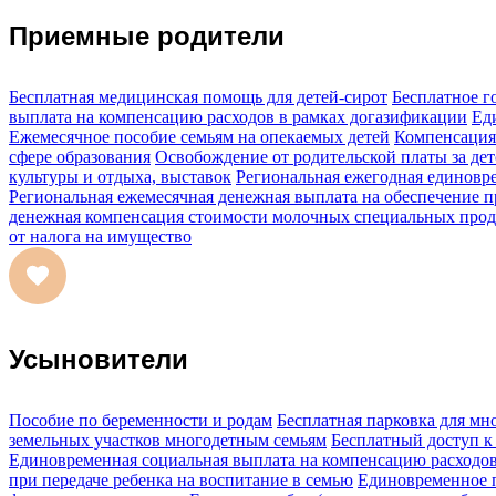
Приемные родители
Бесплатная медицинская помощь для детей-сирот
Бесплатное г
выплата на компенсацию расходов в рамках догазификации
Ед
Ежемесячное пособие семьям на опекаемых детей
Компенсация 
сфере образования
Освобождение от родительской платы за дет
культуры и отдыха, выставок
Региональная ежегодная единовре
Региональная ежемесячная денежная выплата на обеспечение 
денежная компенсация стоимости молочных специальных проду
от налога на имущество
Усыновители
Пособие по беременности и родам
Бесплатная парковка для м
земельных участков многодетным семьям
Бесплатный доступ к
Единовременная социальная выплата на компенсацию расходов
при передаче ребенка на воспитание в семью
Единовременное 