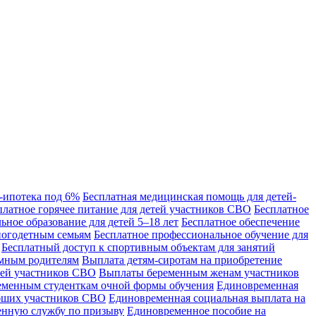
T-ипотека под 6%
Бесплатная медицинская помощь для детей-
платное горячее питание для детей участников СВО
Бесплатное
ьное образование для детей 5–18 лет
Бесплатное обеспечение
ногодетным семьям
Бесплатное профессиональное обучение для
Бесплатный доступ к спортивным объектам для занятий
мным родителям
Выплата детям-сиротам на приобретение
мей участников СВО
Выплаты беременным женам участников
еменным студенткам очной формы обучения
Единовременная
бших участников СВО
Единовременная социальная выплата на
енную службу по призыву
Единовременное пособие на