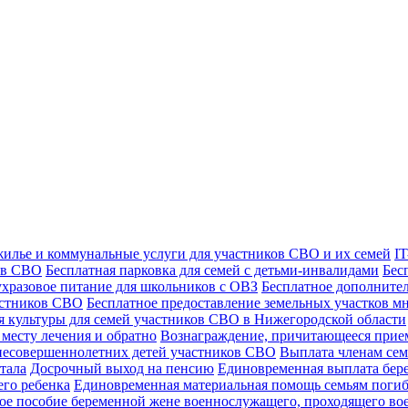
жилье и коммунальные услуги для участников СВО и их семей
I
ков СВО
Бесплатная парковка для семей с детьми-инвалидами
Бес
ухразовое питание для школьников с ОВЗ
Бесплатное дополнител
астников СВО
Бесплатное предоставление земельных участков м
я культуры для семей участников СВО в Нижегородской области
 месту лечения и обратно
Вознаграждение, причитающееся прие
несовершеннолетних детей участников СВО
Выплата членам се
тала
Досрочный выход на пенсию
Единовременная выплата бер
го ребенка
Единовременная материальная помощь семьям поги
е пособие беременной жене военнослужащего, проходящего во