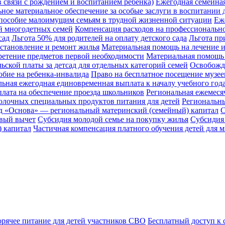
 связи с рождением и воспитанием ребенка)
Ежегодная семейная
ное материальное обеспечение за особые заслуги в воспитании 
пособие малоимущим семьям в трудной жизненной ситуации
Еже
ий многодетных семей
Компенсация расходов на профессионально
сад
Льгота 50% для родителей на оплату детского сада
Льгота пр
становление и ремонт жилья
Материальная помощь на лечение 
етение предметов первой необходимости
Материальная помощь 
ьской платы за детсад для отдельных категорий семей
Освобожде
обие на ребенка-инвалида
Право на бесплатное посещение музеев
ьная ежегодная единовременная выплата к началу учебного год
лата на обеспечение проезда школьников
Региональная ежемеся
олочных специальных продуктов питания для детей
Региональны
д «Основа» — региональный материнский (семейный) капитал
С
вый вычет
Субсидия молодой семье на покупку жилья
Субсидия 
 капитал
Частичная компенсация платного обучения детей для 
орячее питание для детей участников СВО
Бесплатный доступ к 