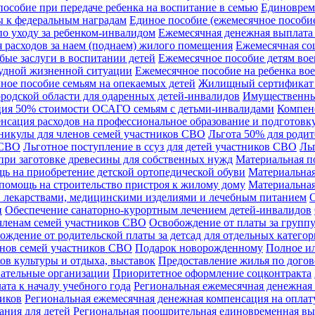
особие при передаче ребенка на воспитание в семью
Единоврем
 к федеральным наградам
Единое пособие (ежемесячное пособие
по уходу за ребенком-инвалидом
Ежемесячная денежная выплата
 расходов за наем (поднаем) жилого помещения
Ежемесячная со
бые заслуги в воспитании детей
Ежемесячное пособие детям вое
удной жизненной ситуации
Ежемесячное пособие на ребенка во
ное пособие семьям на опекаемых детей
Жилищный сертификат в
родской области для одаренных детей-инвалидов
Имущественны
ия 50% стоимости ОСАГО семьям с детьми-инвалидами
Компенс
нсация расходов на профессиональное образование и подготовку
никулы для членов семей участников СВО
Льгота 50% для родит
 СВО
Льготное поступление в ссуз для детей участников СВО
Ль
при заготовке древесины для собственных нужд
Материальная п
ь на приобретение детской ортопедической обуви
Материальная
помощь на строительство пристроя к жилому дому
Материальная
в лекарствами, медицинскими изделиями и лечебным питанием
О
и
Обеспечение санаторно-курортным лечением детей-инвалидов
членам семей участников СВО
Освобождение от платы за группу
ождение от родительской платы за детсад для отдельных катего
енов семей участников СВО
Подарок новорожденному
Полное ил
ов культуры и отдыха, выставок
Предоставление жилья по дого
вательные организации
Приоритетное оформление соцконтракта
та к началу учебного года
Региональная ежемесячная денежная
ников
Региональная ежемесячная денежная компенсация на опла
ния для детей
Региональная поощрительная единовременная вып