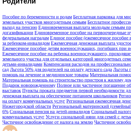
Родители
Пособие по беременности и родам
Бесплатная парковка для м
земельных участков многодетным семьям
Бесплатное професси
выход на пенсию
Единовременная выплата молодым семьям пр
догазификации
Единовременное пособие на первоочередные 
федеральным наградам
Единое пособие (ежемесячное пособие в
за ребенком-инвалидом
Ежемесячная денежная выплата удосто
Ежемесячное пособие детям военнослужащих, погибших при ис
Ежемесячное пособие на ребенка военнослужащего, проходяще
земельного участка для отдельных категорий многодетных сем
детьми-инвалидами
Компенсация расходов на профессионально
сад
Льгота 50% для родителей на оплату детского сада
Льготы 
помощь на лечение и медицинские товары
Материальная помощ
Материальная помощь на строительство пристроя к жилому до
Подарок новорожденному
Полное или частичное погашение об
выставок
Пункты проката предметов первой необходимости д
денежная выплата на обеспечение питанием школьников
Регио
на оплату коммунальных услуг
Региональная ежемесячная ден
Нижегородской области
Региональный материнский (семейный
6%
Социальная пенсия на детей-инвалидов
Социальный налог
коммунальных услуг
Услуги социальной няни для семей с деть
Частичное освобождение от налога на землю
Частичное освобо