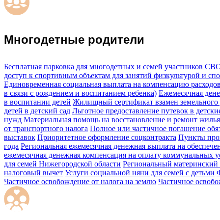
Многодетные родители
Бесплатная парковка для многодетных и семей участников СВ
доступ к спортивным объектам для занятий физкультурой и сп
Единовременная социальная выплата на компенсацию расходов
в связи с рождением и воспитанием ребенка)
Ежемесячная дене
в воспитании детей
Жилищный сертификат взамен земельного 
детей в детский сад
Льготное предоставление путевок в детски
нужд
Материальная помощь на восстановление и ремонт жилья
от транспортного налога
Полное или частичное погашение обяз
выставок
Приоритетное оформление соцконтракта
Пункты про
года
Региональная ежемесячная денежная выплата на обеспеч
ежемесячная денежная компенсация на оплату коммунальных у
для семей Нижегородской области
Региональный материнский 
налоговый вычет
Услуги социальной няни для семей с детьми
Частичное освобождение от налога на землю
Частичное освобо