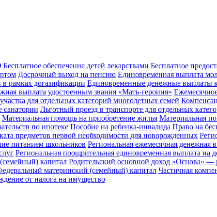
О
Бесплатное обеспечение детей лекарствами
Бесплатное предос
ортом
Досрочный выход на пенсию
Единовременная выплата мол
 в рамках догазификации
Единовременные денежные выплаты к
жная выплата удостоенным звания «Мать-героиня»
Ежемесячное
участка для отдельных категорий многодетных семей
Компенсац
е санатории
Льготный проезд в транспорте для отдельных катег
Материальная помощь на приобретение жилья
Материальная по
ательств по ипотеке
Пособие на ребенка-инвалида
Право на бес
ката предметов первой необходимости для новорожденных
Реги
ение питанием школьников
Региональная ежемесячная денежная в
слуг
Региональная поощрительная единовременная выплата на д
(семейный) капитал
Родительский основной доход «Основа» — 
Федеральный материнский (семейный) капитал
Частичная компе
ждение от налога на имущество