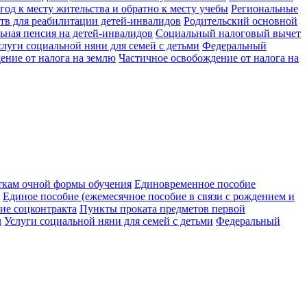
год к месту жительства и обратно к месту учебы
Региональные
ств для реабилитации детей-инвалидов
Родительский основной
ьная пенсия на детей-инвалидов
Социальный налоговый вычет
слуги социальной няни для семей с детьми
Федеральный
ение от налога на землю
Частичное освобождение от налога на
ткам очной формы обучения
Единовременное пособие
Единое пособие (ежемесячное пособие в связи с рождением и
ие соцконтракта
Пункты проката предметов первой
л
Услуги социальной няни для семей с детьми
Федеральный