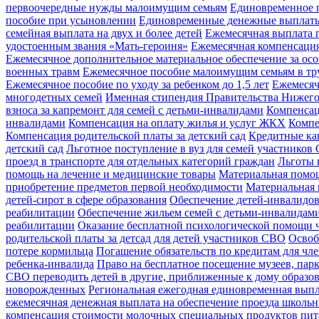
первоочередные нужды малоимущим семьям
Единовременное п
пособие при усыновлении
Единовременные денежные выплаты
семейная выплата на двух и более детей
Ежемесячная выплата 
удостоенным звания «Мать-героиня»
Ежемесячная компенсация
Ежемесячное дополнительное материальное обеспечение за осо
военных травм
Ежемесячное пособие малоимущим семьям в тр
Ежемесячное пособие по уходу за ребенком до 1,5 лет
Ежемесяч
многодетных семей
Именная стипендия Правительства Нижего
взноса за капремонт для семей с детьми-инвалидами
Компенсац
инвалидами
Компенсация на оплату жилья и услуг ЖКХ
Компе
Компенсация родительской платы за детский сад
Кредитные ка
детский сад
Льготное поступление в вуз для семей участников
проезд в транспорте для отдельных категорий граждан
Льготы 
помощь на лечение и медицинские товары
Материальная помощ
приобретение предметов первой необходимости
Материальная 
детей-сирот в сфере образования
Обеспечение детей-инвалидо
реабилитации
Обеспечение жильем семей с детьми-инвалидам
реабилитации
Оказание бесплатной психологической помощи 
родительской платы за детсад для детей участников СВО
Освоб
потере кормильца
Погашение обязательств по кредитам для чл
ребенка-инвалида
Право на бесплатное посещение музеев, парк
СВО переводить детей в другие, приближенные к дому образо
новорожденных
Региональная ежегодная единовременная выпла
ежемесячная денежная выплата на обеспечение проезда школь
компенсация стоимости молочных специальных продуктов пита