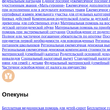
федеральным наградам
Единое пособие (ежемесячное пособие в
удостоенным звания «Мать-героиня»
Ежемесячное дополнитель
при исполнении или в результате военных травм
Ежемесячное 
сертификат взамен земельного участка для отдельных категор
боевых действий
Компенсация родительской платы за детский 
древесины для собственных нужд
Материальная помощь на вос
детской ортопедической обуви
Материальная помощь на приобр
помощь при экстремальной ситуации
Освобождение от родител
Полное или частичное погашение обязательств по ипотеке
Пос
предметов первой необходимости для новорожденных
Регионал
питанием школьников
Региональная ежемесячная денежная вып
Региональная ежемесячная денежная компенсация стоимости м
материнский (семейный) капитал
Родительский основной дохо
инвалидов
Социальный налоговый вычет
Стандартный налого
няни для семей с детьми
Федеральный материнский (семейный)
Частичное освобождение от налога на имущество
Опекуны
Бесплатная медицинская помощь для детей-сирот
Бесплатное г