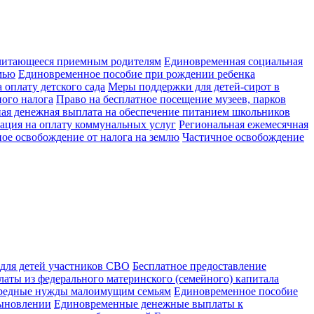
читающееся приемным родителям
Единовременная социальная
мью
Единовременное пособие при рождении ребенка
 оплату детского сада
Меры поддержки для детей-сирот в
ого налога
Право на бесплатное посещение музеев, парков
ая денежная выплата на обеспечение питанием школьников
ация на оплату коммунальных услуг
Региональная ежемесячная
ое освобождение от налога на землю
Частичное освобождение
 для детей участников СВО
Бесплатное предоставление
аты из федерального материнского (семейного) капитала
ередные нужды малоимущим семьям
Единовременное пособие
сыновлении
Единовременные денежные выплаты к