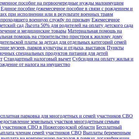
еменное пособие на первоочередные нужды малоимущим
Единое пособие (ежемесячное пособие в связи с рождением и
их при исполнении или в результате военных травм
 проходящего военную службу по призыву
Ежемесячное
детский сад
Льгота 50% для родителей на оплату детского сада
лечение и медицинские товары
Материальная помощь на
льная помощь на строительство пристроя к жилому дому
ительской платы за детсад для отдельных категорий семей
ние музеев, парков культуры и отдыха, выставок
Пункты
лочных специальных продуктов питания для детей
т
Стандартный налоговый вычет
Субсидия на оплату жилья и
ождение от налога на имущество
есплатная парковка для многодетных и семей участников СВО
редоставление земельных участков многодетным семьям
й участников СВО в Нижегородской области
Бесплатный
ыплата членам семей участников СВО
Выплаты беременным
 выплата на компенсацию расходов в рамках догазификации