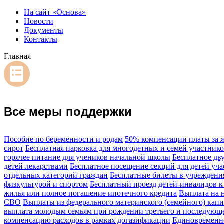
На сайт «Основа»
Новости
Документы
Контакты
Главная
Все меры поддержки
Пособие по беременности и родам
50% компенсации платы за 
сирот
Бесплатная парковка для многодетных и семей участни
горячее питание для учеников начальной школы
Бесплатное дв
детей лекарствами
Бесплатное посещение секций для детей уч
отдельных категорий граждан
Бесплатные билеты в учреждени
физкультурой и спортом
Бесплатный проезд детей-инвалидов к
жилья или полное погашение ипотечного кредита
Выплата на 
СВО
Выплаты из федерального материнского (семейного) капи
выплата молодым семьям при рождении третьего и последующе
компенсацию расходов в рамках догазификации
Единовременно