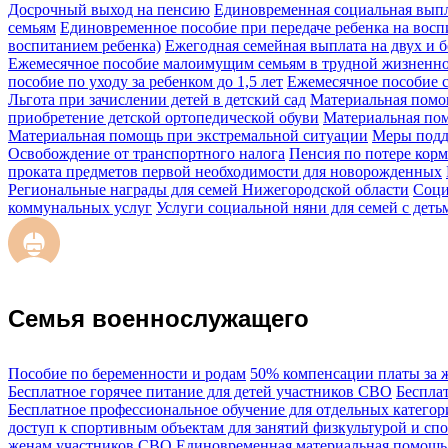
Досрочный выход на пенсию
Единовременная социальная выпл
семьям
Единовременное пособие при передаче ребенка на восп
воспитанием ребенка)
Ежегодная семейная выплата на двух и б
Ежемесячное пособие малоимущим семьям в трудной жизненн
пособие по уходу за ребенком до 1,5 лет
Ежемесячное пособие с
Льгота при зачислении детей в детский сад
Материальная помо
приобретение детской ортопедической обуви
Материальная пом
Материальная помощь при экстремальной ситуации
Меры подде
Освобождение от транспортного налога
Пенсия по потере кор
проката предметов первой необходимости для новорожденных
Региональные награды для семей Нижегородской области
Соци
коммунальных услуг
Услуги социальной няни для семей с деть
Семья военнослужащего
Пособие по беременности и родам
50% компенсации платы за 
Бесплатное горячее питание для детей участников СВО
Беспла
Бесплатное профессиональное обучение для отдельных катего
доступ к спортивным объектам для занятий физкультурой и сп
женам участников СВО
Единовременная материальная помощь