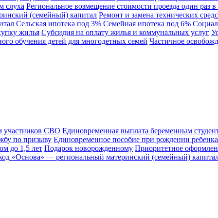
м слуха
Региональное возмещение стоимости проезда один раз в 
ринский (семейный) капитал
Ремонт и замена технических сред
итал
Сельская ипотека под 3%
Семейная ипотека под 6%
Социал
купку жилья
Субсидия на оплату жилья и коммунальных услуг
У
ного обучения детей для многодетных семей
Частичное освобожд
м участников СВО
Единовременная выплата беременным студен
жбу по призыву
Единовременное пособие при рождении ребенка
м до 1,5 лет
Подарок новорожденному
Приоритетное оформлен
ход «Основа» — региональный материнский (семейный) капита