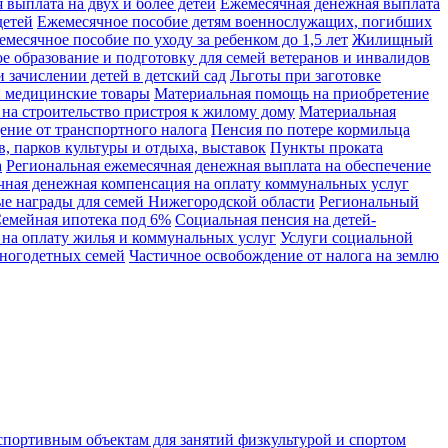
 выплата на двух и более детей
Ежемесячная денежная выплата
детей
Ежемесячное пособие детям военнослужащих, погибших
месячное пособие по уходу за ребенком до 1,5 лет
Жилищный
е образование и подготовку для семей ветеранов и инвалидов
и зачислении детей в детский сад
Льготы при заготовке
и медицинские товары
Материальная помощь на приобретение
на строительство пристроя к жилому дому
Материальная
ние от транспортного налога
Пенсия по потере кормильца
, парков культуры и отдыха, выставок
Пункты проката
а
Региональная ежемесячная денежная выплата на обеспечение
чная денежная компенсация на оплату коммунальных услуг
е награды для семей Нижегородской области
Региональный
емейная ипотека под 6%
Социальная пенсия на детей-
на оплату жилья и коммунальных услуг
Услуги социальной
многодетных семей
Частичное освобождение от налога на землю
спортивным объектам для занятий физкультурой и спортом