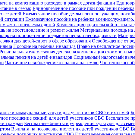
ата на компенсацию расходов в рамках догазификации
Единовр
итание в семью
Единовременное пособие при рождении ребенка
олее детей
Ежемесячное пособие детям военнослужащих, погибш
ой ситуации
Ежемесячное пособие на ребенка военнослужащего,
емьям на опекаемых детей
Компенсация родительской платы за 
щь на восстановление и ремонт жилья
Материальная помощь на 
ощь на приобретение предметов первой необходимости
Материа
ржки для детей-сирот в сфере образования
Освобождение от род
мильца
Пособие на ребенка-инвалида
Право на бесплатное посеще
Региональная ежемесячная денежная компенсация стоимости мо
альная пенсия на детей-инвалидов
Социальный налоговый выче
ми
Частичное освобождение от налога на землю
Частичное освоб
жилье и коммунальные услуги для участников СВО и их семей
Б
тное посещение секций для детей участников СВО
Бесплатное п
рий граждан
Бесплатные билеты в учреждения культуры для семе
ортом
Выплата на несовершеннолетних детей участников СВО
В
 семьям погибших участников СВО
Единовременная социальная