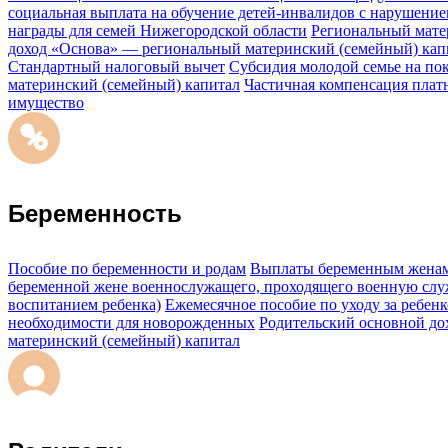
социальная выплата на обучение детей-инвалидов с нарушение
награды для семей Нижегородской области
Региональный мате
доход «Основа» — региональный материнский (семейный) кап
Стандартный налоговый вычет
Субсидия молодой семье на по
материнский (семейный) капитал
Частичная компенсация плат
имущество
Беременность
Пособие по беременности и родам
Выплаты беременным жена
беременной жене военнослужащего, проходящего военную слу
воспитанием ребенка)
Ежемесячное пособие по уходу за ребенко
необходимости для новорожденных
Родительский основной до
материнский (семейный) капитал