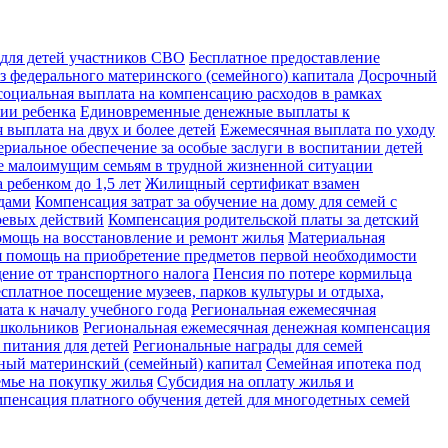
 для детей участников СВО
Бесплатное предоставление
 федерального материнского (семейного) капитала
Досрочный
оциальная выплата на компенсацию расходов в рамках
ии ребенка
Единовременные денежные выплаты к
 выплата на двух и более детей
Ежемесячная выплата по уходу
риальное обеспечение за особые заслуги в воспитании детей
е малоимущим семьям в трудной жизненной ситуации
 ребенком до 1,5 лет
Жилищный сертификат взамен
дами
Компенсация затрат за обучение на дому для семей с
оевых действий
Компенсация родительской платы за детский
мощь на восстановление и ремонт жилья
Материальная
 помощь на приобретение предметов первой необходимости
ение от транспортного налога
Пенсия по потере кормильца
есплатное посещение музеев, парков культуры и отдыха,
та к началу учебного года
Региональная ежемесячная
 школьников
Региональная ежемесячная денежная компенсация
питания для детей
Региональные награды для семей
ный материнский (семейный) капитал
Семейная ипотека под
мье на покупку жилья
Субсидия на оплату жилья и
мпенсация платного обучения детей для многодетных семей