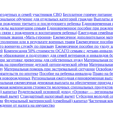
ногодетных и семей участников СВО
Бесплатное горячее питание
ональное обучение для отдельных категорий граждан
Выплаты из
и рождении третьего и последующего ребенка
Единовременная с
нужды малоимущим семьям
Единовременное пособие при рожден
 связи с рождением и воспитанием ребенка)
Ежегодная семейная
енным звания «Мать-героиня»
Ежемесячное дополнительное мате
полнении или в результате военных травм
Ежемесячное пособи
го военную службу по призыву
Ежемесячное пособие по уходу за
ей
Компенсация 50% стоимости ОСАГО семьям с детьми-инвали
е образование и подготовку для семей ветеранов и инвалидов б
при заготовке древесины для собственных нужд
Материальная по
ь на приобретение детской ортопедической обуви
Материальная
му
Материальная помощь при экстремальной ситуации
Освобожд
язательств по ипотеке
Пособие на ребенка-инвалида
Право на б
ля новорожденных
Региональная ежегодная единовременная выпла
нальная ежемесячная денежная выплата на обеспечение проезда
ежная компенсация стоимости молочных специальных продуктов 
) капитал
Родительский основной доход «Основа» — региональ
овый вычет
Стандартный налоговый вычет
Субсидия молодой се
ми
Федеральный материнский (семейный) капитал
Частичная ко
ждение от налога на имущество