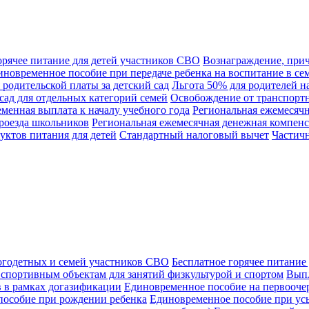
орячее питание для детей участников СВО
Вознаграждение, при
иновременное пособие при передаче ребенка на воспитание в се
родительской платы за детский сад
Льгота 50% для родителей на
сад для отдельных категорий семей
Освобождение от транспортн
менная выплата к началу учебного года
Региональная ежемесячн
проезда школьников
Региональная ежемесячная денежная компенс
ктов питания для детей
Стандартный налоговый вычет
Частичн
ногодетных и семей участников СВО
Бесплатное горячее питание
 спортивным объектам для занятий физкультурой и спортом
Выпл
 в рамках догазификации
Единовременное пособие на первооч
пособие при рождении ребенка
Единовременное пособие при у