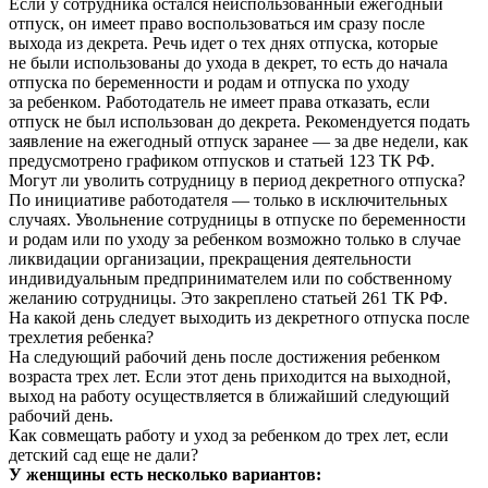
Если у сотрудника остался неиспользованный ежегодный
отпуск, он имеет право воспользоваться им сразу после
выхода из декрета. Речь идет о тех днях отпуска, которые
не были использованы до ухода в декрет, то есть до начала
отпуска по беременности и родам и отпуска по уходу
за ребенком. Работодатель не имеет права отказать, если
отпуск не был использован до декрета. Рекомендуется подать
заявление на ежегодный отпуск заранее — за две недели, как
предусмотрено графиком отпусков и статьей 123 ТК РФ.
Могут ли уволить сотрудницу в период декретного отпуска?
По инициативе работодателя — только в исключительных
случаях. Увольнение сотрудницы в отпуске по беременности
и родам или по уходу за ребенком возможно только в случае
ликвидации организации, прекращения деятельности
индивидуальным предпринимателем или по собственному
желанию сотрудницы. Это закреплено статьей 261 ТК РФ.
На какой день следует выходить из декретного отпуска после
трехлетия ребенка?
На следующий рабочий день после достижения ребенком
возраста трех лет. Если этот день приходится на выходной,
выход на работу осуществляется в ближайший следующий
рабочий день.
Как совмещать работу и уход за ребенком до трех лет, если
детский сад еще не дали?
У женщины есть несколько вариантов: